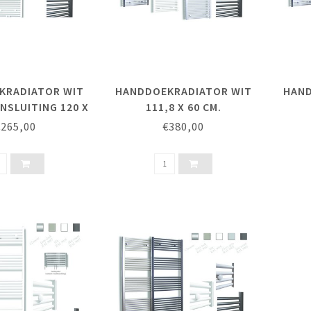
KRADIATOR WIT
HANDDOEKRADIATOR WIT
HAND
NSLUITING 120 X
111,8 X 60 CM.
45 CM.
€265,00
€380,00