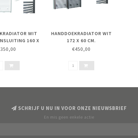
KRADIATOR WIT
HANDDOEKRADIATOR WIT
NSLUITING 160 X
172 X 60 CM.
60 CM.
€350,00
€450,00
SCHRIJF U NU IN VOOR ONZE NIEUWSBRIEF
En mis geen enkele actie