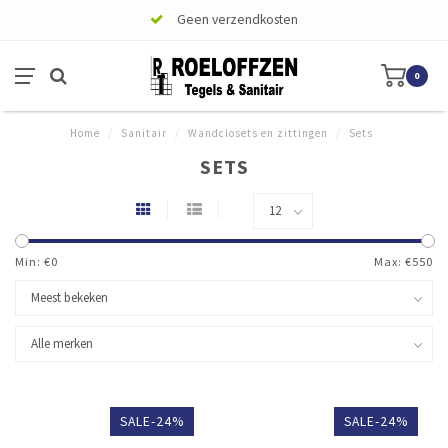
Geen verzendkosten
0
Home
/
Sanitair
/
Wandclosets en zittingen
/
Sets
SETS
Min: €
0
Max: €
550
SALE-24%
SALE-24%