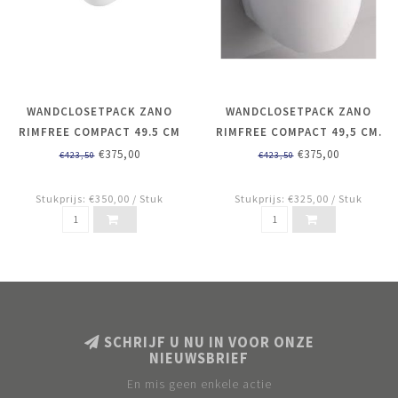
WANDCLOSETPACK ZANO
WANDCLOSETPACK ZANO
RIMFREE COMPACT 49.5 CM
RIMFREE COMPACT 49,5 CM.
INCL. SLIM SOFTCLOSE
INCL. ZANO SOFTCLOSE
€375,00
€375,00
€423,50
€423,50
ZITTING
ZITTING
Stukprijs: €350,00 / Stuk
Stukprijs: €325,00 / Stuk
SCHRIJF U NU IN VOOR ONZE
NIEUWSBRIEF
En mis geen enkele actie