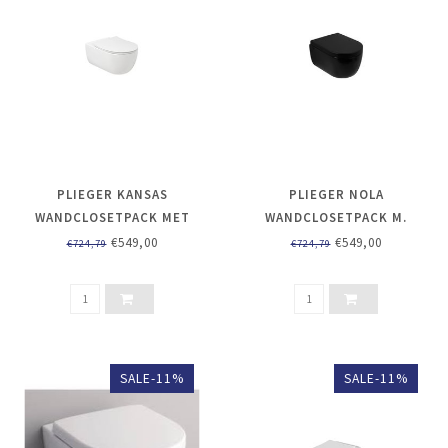
PLIEGER KANSAS
PLIEGER NOLA
WANDCLOSETPACK MET
WANDCLOSETPACK M.
WANDCLOSET EN ZITTING
WANDCLOSET DIEPSPOEL
€549,00
€549,00
€724,79
€724,79
RANDLOOS DIEPSPOEL
COMPACT RIMLESS
35.9X49CM M.
CLOSETZITTING M.
SOFTCLOSE EN QUICK
RELEASE MAT ZWART
SALE-11%
SALE-11%