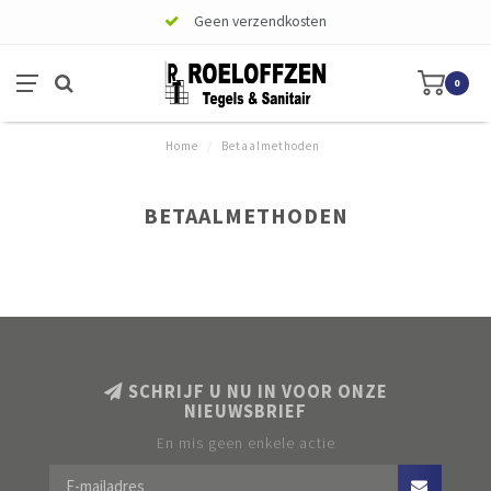
Geen verzendkosten
0
Home
/
Betaalmethoden
BETAALMETHODEN
SCHRIJF U NU IN VOOR ONZE
NIEUWSBRIEF
En mis geen enkele actie