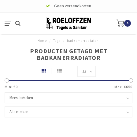
Geen verzendkosten
0
Home
/
Tags
/
badkamerradiator
PRODUCTEN GETAGD MET
BADKAMERRADIATOR
Min: €
0
Max: €
650