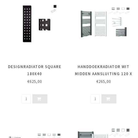
DESIGNRADIATOR SQUARE
HANDDOEKRADIATOR WIT
180X40
MIDDEN AANSLUITING 120 X
45 CM.
€625,00
€265,00