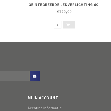
GEINTEGREERDE LEDVERLICHTING 60-
80-100-120 X 60 CM. HOOG
€190,00
MIJN ACCOUNT
Account informatie