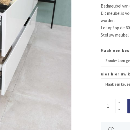
Badmeubel van 8
Dit meubel is v
worden.
Let op! op de 60
Stel uw meubel 
Maak een keu
Kies hier uw k