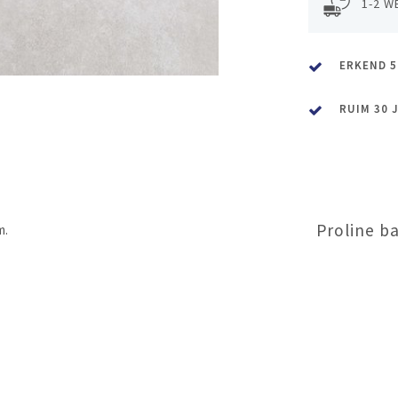
1-2 W
ERKEND 5
RUIM 30 
Proline b
m.