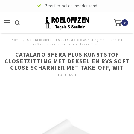
Zeer flexibel en meedenkend
0
Home
/
Catalano Sfera Plus kunststof closetzitting met deksel en
RVS soft close scharnier met take-off, wit
CATALANO SFERA PLUS KUNSTSTOF
CLOSETZITTING MET DEKSEL EN RVS SOFT
CLOSE SCHARNIER MET TAKE-OFF, WIT
CATALANO