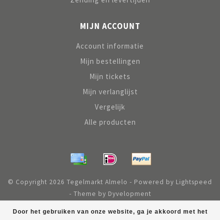
MIJN ACCOUNT
Account informatie
Mijn bestellingen
Mijn tickets
Mijn verlanglijst
Vergelijk
Alle producten
© Copyright 2026 Tegelmarkt Almelo - Powered by
Lightspeed
- Theme by
Dyvelopment
Roeloffzen Tegelmarkt
scoort
9,4
/
10
uit
56
klantbeoordelingen at
Door het gebruiken van onze website, ga je akkoord met het
5-