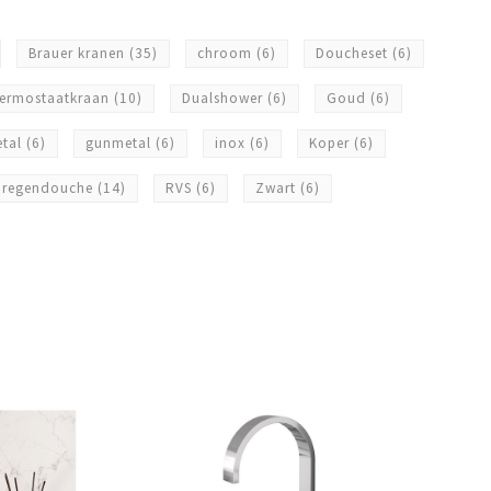
Brauer kranen
(35)
chroom
(6)
Doucheset
(6)
ermostaatkraan
(10)
Dualshower
(6)
Goud
(6)
etal
(6)
gunmetal
(6)
inox
(6)
Koper
(6)
regendouche
(14)
RVS
(6)
Zwart
(6)