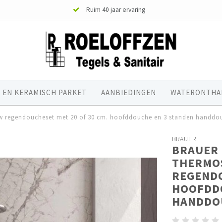
Ruim 40 jaar ervaring
 EN KERAMISCH PARKET
AANBIEDINGEN
WATERONTHA
ouw regendoucheset met 20 of 30 cm. hoofddouche en 3 standen handdo
BRAUER
BRAUER 
THERMO
REGENDO
HOOFDDO
HANDDO