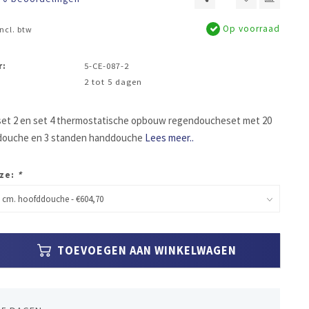
Op voorraad
Incl. btw
r:
5-CE-087-2
2 tot 5 dagen
set 2 en set 4 thermostatische opbouw regendoucheset met 20
ddouche en 3 standen handdouche
Lees meer..
ze:
*
TOEVOEGEN AAN WINKELWAGEN