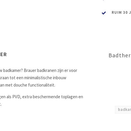
RUIM 30 
MER
Badther
uw badkamer? Brauer badkranen zijn er voor
kraan tot een minimalistische inbouw
n met douche functionaliteit.
ngen als PVD, extra beschermende toplagen en
.
badka