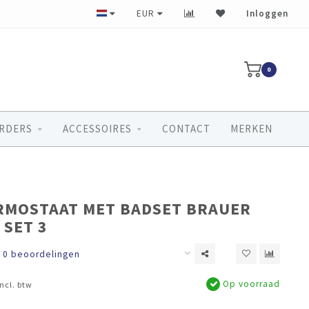
Ruim 40 jaar ervaring
EUR
Inloggen
0
RDERS
ACCESSOIRES
CONTACT
MERKEN
RMOSTAAT MET BADSET BRAUER
 SET 3
0 beoordelingen
Op voorraad
Incl. btw