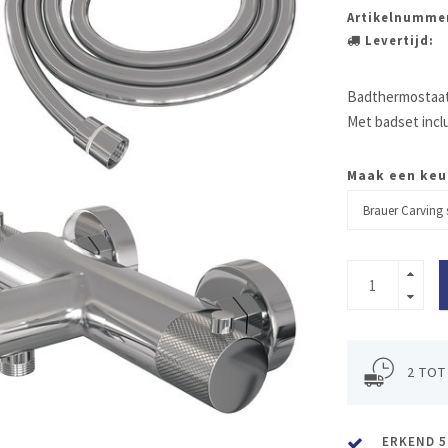
Artikelnumme
Levertijd:
Badthermostaat 
Met badset incl
Maak een keu
2 TOT
ERKEND 5